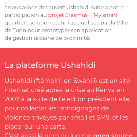
*
nous avons découvert Ushahidi suite à notre
participation au
projet Erasmus+ "My smart
quartier"
, solution technique utilisée par la Ville
de Turin pour prototyper son application
de gestion urbaine de proximité.
La plateforme Ushahidi
Ushahidi ("témoin" en Swahili) est un site
internet créé après la crise au Kenya en
2007 à la suite de l'élection présidentielle,
pour collecter les témoignages de
violence envoyés par email et SMS, et les
placer sur une carte.
C'est aussi le nom du logiciel
open source